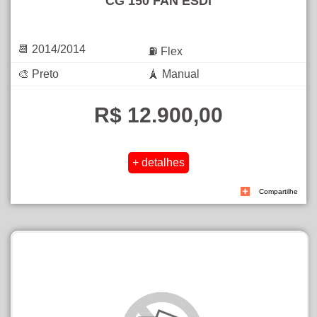
CG 150 FAN ESDi
📆 2014/2014
⛽ Flex
🎨 Preto
🗼 Manual
R$ 12.900,00
Compartilhe