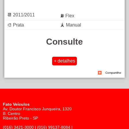
📆 2011/2011
⛽ Flex
🎨 Prata
🗼 Manual
Consulte
Compartilhe
Fato Veículos
Av. Doutor Francisco Junqueira, 1320
B. Centro
Ribeirão Preto - SP
(016) 3421-3000 | (016) 99137-8084 |