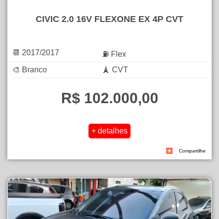
CIVIC 2.0 16V FLEXONE EX 4P CVT
📆 2017/2017
⛽ Flex
🎨 Branco
🗼 CVT
R$ 102.000,00
Compartilhe